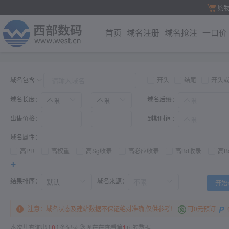
购
首页
域名注册
域名抢注
一口价
域名包含
开头
结尾
开头
域名长度：
域名后缀：
-
出售价格：
到期时间：
-
域名属性：
高PR
高权重
高Sg收录
高必应收录
高Bd收录
高B
+
结果排序：
域名来源：
开始
注意：域名状态及建站数据不保证绝对准确,仅供参考！
可0元预订
本次共查询出 [
0
] 条记录,您现在在查看第
1
页的数据