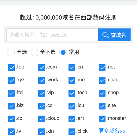
超过10,000,000域名在西部数码注册
查域名
全选
全不选
常用
.top
.com
.cn
.net
.xyz
.work
.me
.club
.ltd
.vip
.tech
.shop
.biz
.cc
.icu
.site
.co
.cloud
.art
.monster
.tv
.xin
.click
更多域名>>