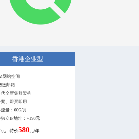
香港企业型
0M网站空间
赠送邮箱
一代全新集群架构
备案、即买即用
流量：60G/月
独立IP地址：+198元
580
0
元 特价
元/年