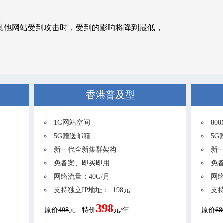
在其他网站受到攻击时，受到的影响将降到最低，
香港普及型
1G网站空间
80
5G赠送邮箱
5G
新一代全新集群架构
新
免备案、即买即用
免
网络流量：40G/月
网络
支持独立IP地址：+198元
支持
398
原价
498
元 特价
元/年
原价
68