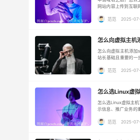
网站内容上传到互联
一步可能会显得有些
范范
2025-07
请域名之后，如何上
怎么向虚拟主机添
怎么向虚拟主机添加s
站长基础且重要的一步
传输安全。通过为网站添
范范
2025-07
和可信度。下面将介绍
怎么选Linux虚
怎么选Linux虚拟
示信息、推广业务的重
拟主机是一个非常常见
范范
2025-07
的优选操作系统。下面