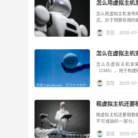
怎么用虚拟主机
怎么用虚拟主机发布
式。对于预算有限的
么用虚拟主机发布网
范范
2025-07
怎么在虚拟主机安装
怎么在虚拟主机安装wo
（CMS），用于构
主题资源库。无论是
范范
2025-07
的网站。下面将介绍虚拟
租虚拟主机还要
租虚拟主机还要租数
不可或缺的一部分。
库？”其实，这个问
范范
2025-07