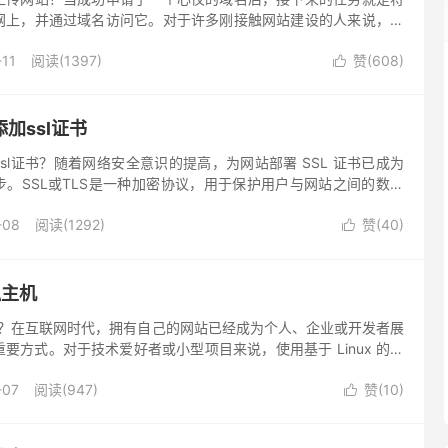
网上，并通过域名访问它。对于许多刚接触网站建设的人来说，这
复杂，但只要按照正确的步骤操作，其实并不难。下面将介绍在申
-11
阅读(1397)
赞(
608
)
传并发布网站。

加ssl证书
sl证书？随着网络安全意识的提高，为网站部署 SSL 证书已成为
。SSL或TLS是一种加密协议，用于保护用户与网站之间的数据
加 SSL 证书，可以实现 HTTPS 加密访问，提升网站的安全性
-08
阅读(1292)
赞(
40
)
如何在虚拟主机上添加SSL证书。

拟主机
主机？在互联网时代，拥有自己的网站已经成为个人、企业或开发者展
要方式。对于技术爱好者或小型项目来说，使用基于 Linux 的虚
的选择。Linux 以其稳定性、安全性和开源特性，成为许多站长
-07
阅读(947)
赞(
10
)
将介绍怎么选择适合自己的 Linux 虚拟主机。
