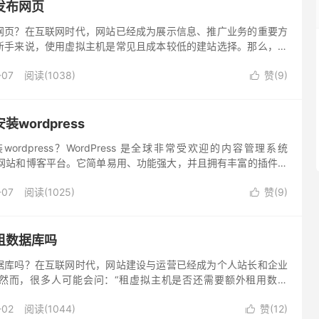
发布网页
网页？在互联网时代，网站已经成为展示信息、推广业务的重要方
新手来说，使用虚拟主机是常见且成本较低的建站选择。那么，怎
页呢？下面将介绍怎么用虚拟主机发布网页。
-07
阅读(1038)
赞(
9
)

wordpress
rdpress？WordPress 是全球非常受欢迎的内容管理系统
建网站和博客平台。它简单易用、功能强大，并且拥有丰富的插件和
新手还是经验丰富的开发者，都可以通过它快速搭建一个功能强大
-07
阅读(1025)
赞(
9
)
主机安装wordpress的过程。

租数据库吗
据库吗？在互联网时代，网站建设与运营已经成为个人站长和企业
然而，很多人可能会问：“租虚拟主机是否还需要额外租用数据
题的答案取决于具体需求以及所选择的虚拟主机提供商的服务内容。
-02
阅读(1044)
赞(
12
)
