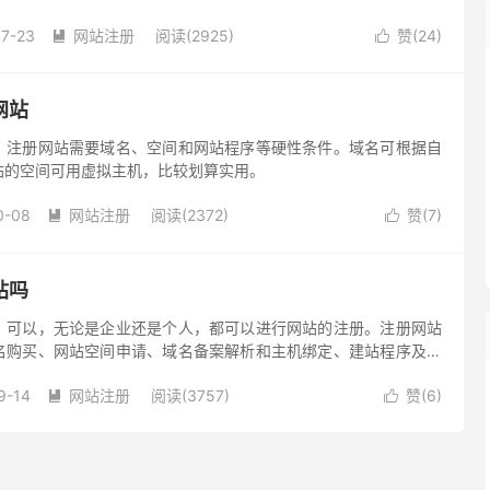
虑，自己的网站类型、域名、还有使用的语言、程序等等，尤其很
07-23
网站注册
阅读(2925)
赞(
24
)


网站
？注册网站需要域名、空间和网站程序等硬性条件。域名可根据自
站的空间可用虚拟主机，比较划算实用。
0-08
网站注册
阅读(2372)
赞(
7
)


站吗
？可以，无论是企业还是个人，都可以进行网站的注册。注册网站
名购买、网站空间申请、域名备案解析和主机绑定、建站程序及内
9-14
网站注册
阅读(3757)
赞(
6
)

