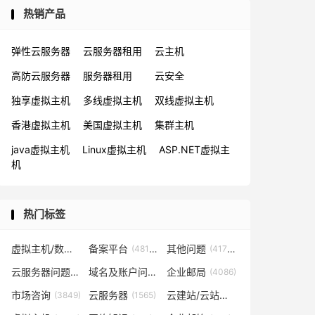
热销产品
弹性云服务器
云服务器租用
云主机
高防云服务器
服务器租用
云安全
独享虚拟主机
多线虚拟主机
双线虚拟主机
香港虚拟主机
美国虚拟主机
集群主机
java虚拟主机
Linux虚拟主机
ASP.NET虚拟主
机
热门标签
虚拟主机/数据库问题
备案平台
其他问题
(57819)
(48153)
(41702)
云服务器问题
域名及账户问题
企业邮局
(38267)
(29026)
(4086)
市场咨询
云服务器
云建站/云站群/小程序
(3849)
(1565)
(1361)