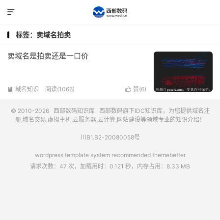

标签：卖域名拍卖
卖域名是拍卖还是一口价
域名知识
阅读(1066)
赞(
6
)


© 2010-2026
西部数码知识库
西部数码
旗下IDC知识库，为您提供域名注
册,域名交易,虚拟主机,云服务器,云计算,网站建设等领域专业的知识介绍！
川B1.B2-20080058号
wordpress template system recommended
themebetter
请求次数：47 次，加载用时：0.121 秒，内存占用：8.33 MB