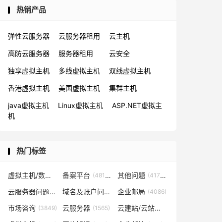
热销产品
弹性云服务器
云服务器租用
云主机
高防云服务器
服务器租用
云安全
独享虚拟主机
多线虚拟主机
双线虚拟主机
香港虚拟主机
美国虚拟主机
集群主机
java虚拟主机
Linux虚拟主机
ASP.NET虚拟主
机
热门标签
虚拟主机/数据库问题
备案平台
其他问题
(57819)
(48153)
(41702)
云服务器问题
域名及账户问题
企业邮局
(38267)
(29026)
(4086)
市场咨询
云服务器
云建站/云站群/小程序
(3849)
(1565)
(1361)