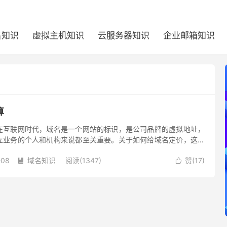
名知识
虚拟主机知识
云服务器知识
企业邮箱知识
算
在互联网时代，域名是一个网站的标识，是公司品牌的虚拟地址，
立业务的个人和机构来说都至关重要。关于如何给域名定价，这涉
考虑的不仅仅是域名本身，还有它与用户、业务和当前市场趋势之
-08
域名知识
阅读(1347)
赞(
17
)
讨分析域名多少钱怎么算这个问题涉及到的主要因素。

