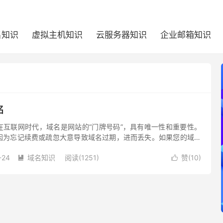
名知识
虚拟主机知识
云服务器知识
企业邮箱知识
名
在互联网时代，域名是网站的“门牌号码”，具有唯一性和重要性。
因为忘记续费或疏忽大意导致域名过期，进而丢失。如果您的域名
绍一些可以找回过期域名的尝试方法。
-24
域名知识
阅读(1251)
赞(
10
)

