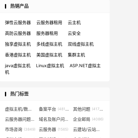
热销产品
弹性云服务器
云服务器租用
云主机
高防云服务器
服务器租用
云安全
独享虚拟主机
多线虚拟主机
双线虚拟主机
香港虚拟主机
美国虚拟主机
集群主机
java虚拟主机
Linux虚拟主机
ASP.NET虚拟主
机
热门标签
虚拟主机/数据库问题
备案平台
其他问题
(57819)
(48153)
(41702)
云服务器问题
域名及账户问题
企业邮局
(38267)
(29026)
(4086)
市场咨询
云服务器
云建站/云站群/小程序
(3849)
(1565)
(1361)