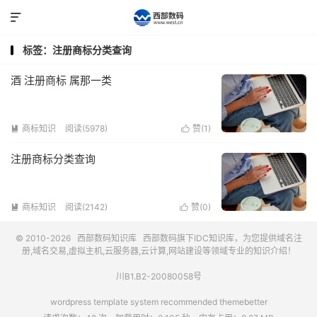

标签：注册商标分类查询
酒 注册商标 属那一类
商标知识
阅读(5978)
赞(
1
)


注册商标分类查询
商标知识
阅读(2142)
赞(
0
)


© 2010-2026
西部数码知识库
西部数码
旗下IDC知识库，为您提供域名注
册,域名交易,虚拟主机,云服务器,云计算,网站建设等领域专业的知识介绍！
川B1.B2-20080058号
wordpress template system recommended
themebetter