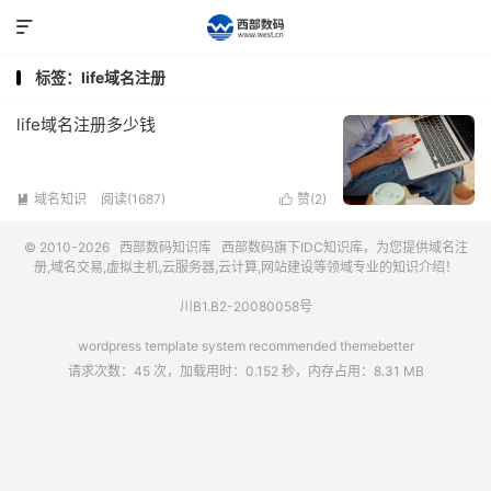

标签：life域名注册
life域名注册多少钱
域名知识
阅读(1687)
赞(
2
)


© 2010-2026
西部数码知识库
西部数码
旗下IDC知识库，为您提供域名注
册,域名交易,虚拟主机,云服务器,云计算,网站建设等领域专业的知识介绍！
川B1.B2-20080058号
wordpress template system recommended
themebetter
请求次数：45 次，加载用时：0.152 秒，内存占用：8.31 MB