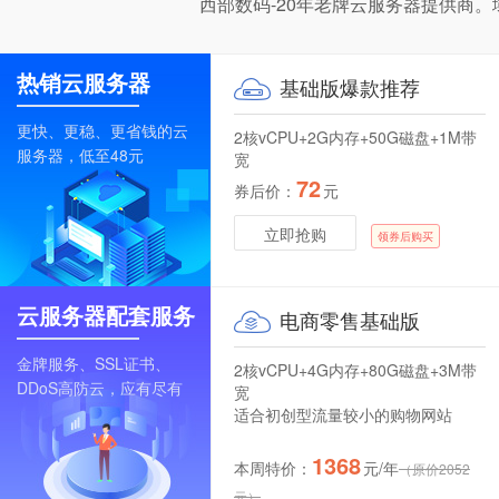
西部数码-20年老牌云服务器提供商
热销
云服务器
基础版爆款推荐
更快、更稳、更省钱的云
2核vCPU+2G内存+50G磁盘+1M带
服务器，低至48元
宽
72
券后价：
元
立即抢购
领券后购买
云服务器
配套服务
电商零售基础版
金牌服务、SSL证书、
2核vCPU+4G内存+80G磁盘+3M带
DDoS高防云，应有尽有
宽
适合初创型流量较小的购物网站
1368
本周特价：
元/年
（原价2052
元）