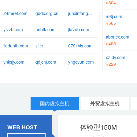
≈604
24meet.com
gddc.org.cn
junxinfang.com
m6j.com
≈565
ytzzb.com
hnbfk.com
jkrzdb.com
abbncx.com
≈495
jiedunfb.com
zi.lc
0791vis.com
xz-dy.com
ynksjy.com
qdjchj.com
yhgcyun.com
≈229
国内虚拟主机
外贸虚拟主机
香港体验型 200M
体验型150M
WEB HOST