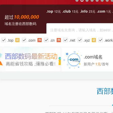
.top
.club
.info
.com
12元
13元
23元
1元
10,000,000
超过
域名注册
在西部数码
.top
.com
.cn
.net
.xyz
.work
.cc
.icu
.site
.co
.cloud
.art
.com域名
新用户
1元
/首年
西部