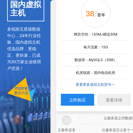
国内虚拟
送域名
主机
38
188
云邮企业邮箱
入门型
云服务器
首年
年
99
多线路五星级数据
邮箱容量：无限
企业网盘：1G*用户数
网页空间：150M+赠送30M
网页空间：200M+赠送40M
¥
中心，24年行业经
中转站：50G
个人网盘：5G/用户
月
验，国内虚拟主机
每月流量：15G
每月流量：10G
优选品牌，更稳
cpu：
无限邮箱容量，海量存储
InterXeon2核
定、更快速，已成
无限组织建构，支持群邮件
内存：
1G
数据库：MySQL5（30M）
数据库：MySQL5（50M）
为30万家企业级用
用云邮小程序，随时随地办公
户优选！
硬盘：
80G(高性能云盘)
了解更多云邮功能>>
机房线路：国内电信机房
机房线路：港台机房
机房：
电信线路
300
¥
查看更多虚拟主机型号>>
查看更多虚拟主机型号>>
带宽：
2M
起
五账号起售
立即购买
查看详情
立即购买
立即购买
立即购买
查看详情
查看详情
云服务器之间数据
云服务器之间数据
云服务器之间数据
云服务器之间数据
云服务器之间数据
云服务器怎么双十
云服务器资
云服务器怎么双十
云服务器怎么双十
云服务器怎么双十
云服务器怎么双十