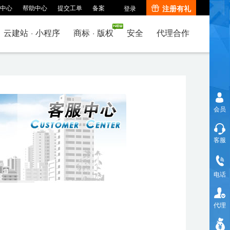
中心
帮助中心
提交工单
备案
注册有礼
登录
云建站
·
小程序
商标
·
版权
安全
代理合作
会员
客服
电话
代理