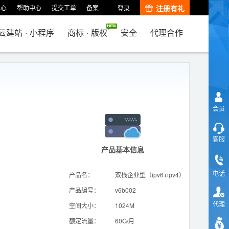
中心
帮助中心
提交工单
备案
注册有礼
登录
云建站
·
小程序
商标
·
版权
安全
代理合作
会员
客服
产品基本信息
电话
产品名：
双栈企业型（ipv6+ipv4）
产品编号：
v6b002
代理
空间大小：
1024M
额定流量：
60G/月