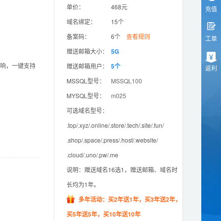
单价：
468元
充值
域名绑定：
15个
备案码：
6个
查看规则
工单
赠送邮箱大小：
5G
影响，一键支持
赠送邮箱用户：
5个
返利
MSSQL型号：
MSSQL100
MYSQL型号：
m025
可选域名型号：
.top/.xyz/.online/.store/.tech/.site/.fun/
.shop/.space/.press/.host/.website/
.cloud/.uno/.pw/.me
说明：赠送域名16选1，赠送邮箱、域名时
长均为1年。
多年活动：买2年送1年，买3年送2年，
买5年送5年，买10年送10年