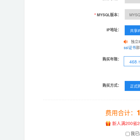
*
MYSQL版本：
IP地址：
共享I
独立
ssl证书
部
购买年限：
468
购买方式：
正式
费用合计：
新人满200省2
我已