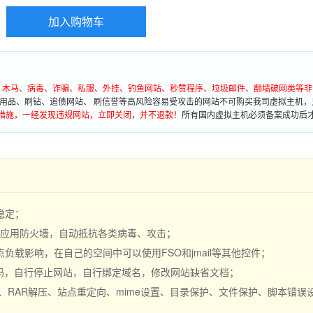
加入购物车
墙、木马、病毒、诈骗、私服、外挂、钓鱼网站、秒赞程序、垃圾邮件、翻墙破网类等非
用品、刷钻、追债网站、 刷信誉等高风险容易受攻击的网站不可购买我司虚拟主机，
措施，一经发现违规网站，立即关闭，并不退款！
所有国内虚拟主机必须备案成功后
稳定；
S 应用防火墙，自动抵抗各类病毒、攻击；
载影响，在自己的空间中可以使用FSO和jmail等其他控件；
密码，自行停止网站，自行绑定域名，修改网站缺省文档；
缩、RAR解压、站点重定向、mime设置、目录保护、文件保护、脚本错误