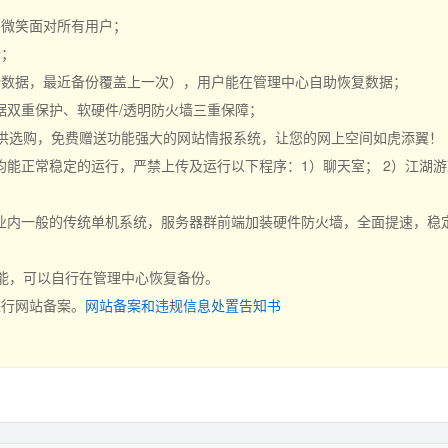
持，微笑面对所有用户；
行；
份数据，最近备份覆盖上一次），用户能在管理中心自助恢复数据；
据双重保护、软硬件/透明防火墙三重保障；
可供选购，免费赠送功能强大的网站情报系统，让您的网上空间如虎添翼！
能正常稳定的运行，严禁上传及运行以下程序：1）聊天室； 2）江湖游戏
内一般的传统单机系统，服务器群前端加装硬件防火墙，全面提速，稳定、
功能，可以自行在管理中心恢复备份。
进行网站备案。
网站备案和违规信息处置告知书
。