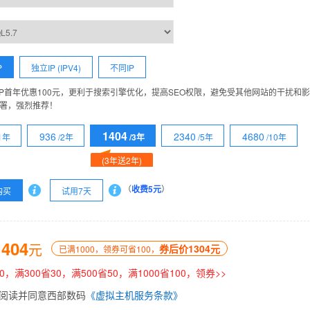
P
独立IP (IPV4)
不同IP
IP首年优惠100元，更利于搜索引擎优化，提高SEO权限，避免受其他网站的干扰和
署，强烈推荐！
1404
936
2340
4680
/1年
/2年
/3年
/5年
/10年
(3年送2年)
（
收费5元
）
购买
试用7天
1404
元
券后价1304元
已满1000，领券可省100，
0，满300省30，满500省50，满1000省100，领券>>
阅读并同意西部数码
《虚拟主机服务条款》