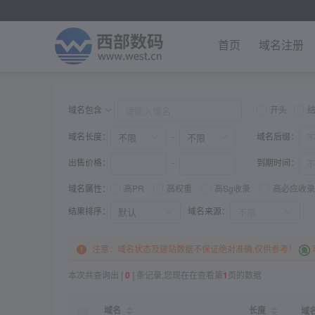
首页
域名注册
域名包含
开头
域名长度：
域名后缀：
-
出售价格：
到期时间：
-
域名属性：
高PR
高权重
高Sg收录
高必应收录
结果排序：
域名来源：
注意：域名状态及建站数据不保证绝对准确,仅供参考！
本次共查询出 [
0
] 条记录,您现在在查看第
1
页的数据
域名
长度
域