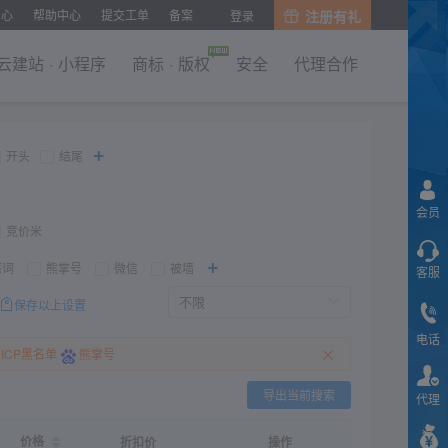
中心
帮助中心
提交工单
备案
注册有礼
登录
云建站
·
小程序
商标
·
版权
安全
代理合作
+
开头
结尾
会员
竞价米
+
感词
熊掌号
微信
被墙
客服
保存以上设置
电话
ICP黑名单
熊掌号
导出当前搜索
代理
价格
折扣价
操作