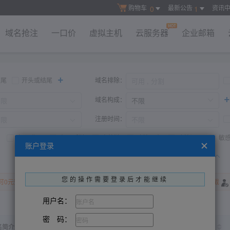
购物车
最新公告
资讯
0
1
域名抢注
一口价
虚拟主机
云服务器
企业邮箱
+
结尾
开头或结尾
域名排除：
+
域名构成：
注册时间：
高Bd收录
高Bd反链
高外链
建站历史
建站记录
敏
账户登录
开始查询
恢复默认
收起高级搜索
您的操作需要登录后才能继续
可0元预订
存在百度评价
百度V认证
域名被墙
微信拦截
QQ拦截
用户名：
密 码：
到期时间
名简介
店铺ID