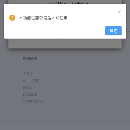
在此计算机上记住密码
暂无数据
本功能需要登录后才能使用
忘记密码?
新用户快速注册
共 0 条
确定
快速通道
手机站
whois查询
建站助手
网站备案
独立控制面板