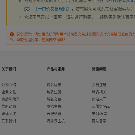
为避免不必要的纠纷，出价前建议仔细阅读
《西数预释放域
议》
《一口价交易规则》
，若有疑问可联系在线客服确认；
若您不同意以上事项，请勿进行购买，一经购买则默认表示
安全提示：请勿相信任何利用本站域名交易规则漏洞进行交易赚取差价的
单、兼职或返利等，谨防网络诈骗！
关于我们
产品与服务
常见问题
公司介绍
域名优惠
会员注册
企业文化
域名注册
域名相关
资质和荣誉
域名交易
建站入门
最新动态
虚拟主机
云服务/Vps
媒体关注
云服务器
支付/发票
联系我们
海外云主机
网站备案