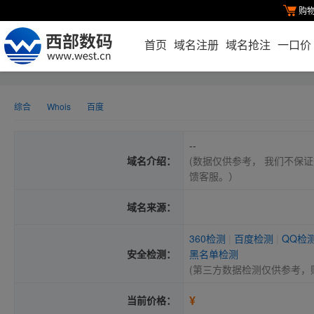
购
首页
域名注册
域名抢注
一口价
综合
Whois
百度
--
域名介绍：
(数据仅供参考， 我们不保证
馈客服。）
域名来源：
360检测
|
百度检测
|
QQ检
安全检测：
黑名单检测
(第三方数据检测仅供参考，
¥
当前价格：