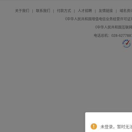
关于我们
|
联系我们
|
付款方式
|
人才招聘
|
友情链接
|
域名资
《中华人民共和国增值电信业务经营许可证》编号：B
《中华人民共和国互联网域
电话总机：028-627788
未登录，暂时无