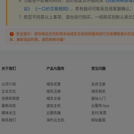
为避免不必要的纠纷，出价前建议仔细阅读
《西数预释放域
议》
《一口价交易规则》
，若有疑问可联系在线客服确认；
若您不同意以上事项，请勿进行购买，一经购买则默认表示
安全提示：请勿相信任何利用本站域名交易规则漏洞进行交易赚取差价的
单、兼职或返利等，谨防网络诈骗！
关于我们
产品与服务
常见问题
公司介绍
域名优惠
会员注册
企业文化
域名注册
域名相关
资质和荣誉
域名交易
建站入门
最新动态
虚拟主机
云服务/Vps
媒体关注
云服务器
支付/发票
联系我们
海外云主机
网站备案