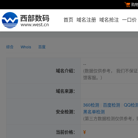
购
首页
域名注册
域名抢注
一口价
综合
Whois
百度
--
域名介绍：
(数据仅供参考， 我们不保证
馈客服。）
域名来源：
360检测
|
百度检测
|
QQ检
安全检测：
黑名单检测
(第三方数据检测仅供参考，
¥
当前价格：