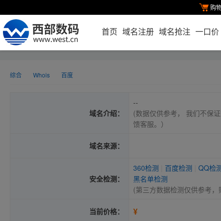
购
首页
域名注册
域名抢注
一口价
综合
Whois
百度
--
域名介绍：
(数据仅供参考， 我们不保证
馈客服。）
域名来源：
360检测
|
百度检测
|
QQ检
安全检测：
黑名单检测
(第三方数据检测仅供参考，
¥
当前价格：