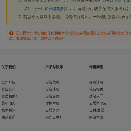
为避免不必要的纠纷，出价前建议仔细阅读
《西数预释放域
议》
《一口价交易规则》
，若有疑问可联系在线客服确认；
若您不同意以上事项，请勿进行购买，一经购买则默认表示
安全提示：请勿相信任何利用本站域名交易规则漏洞进行交易赚取差价的
单、兼职或返利等，谨防网络诈骗！
关于我们
产品与服务
常见问题
公司介绍
域名优惠
会员注册
企业文化
域名注册
域名相关
资质和荣誉
域名交易
建站入门
最新动态
虚拟主机
云服务/Vps
媒体关注
云服务器
支付/发票
联系我们
海外云主机
网站备案