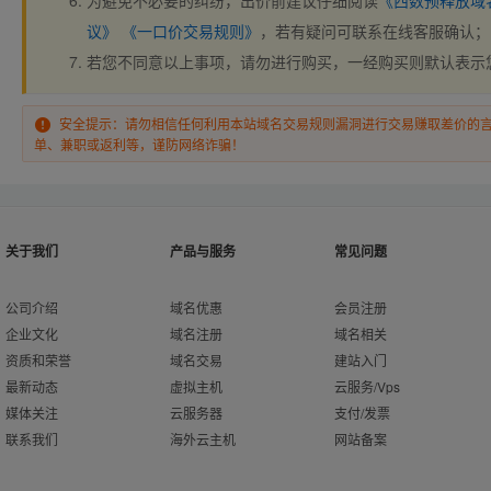
为避免不必要的纠纷，出价前建议仔细阅读
《西数预释放域
议》
《一口价交易规则》
，若有疑问可联系在线客服确认；
若您不同意以上事项，请勿进行购买，一经购买则默认表示
安全提示：请勿相信任何利用本站域名交易规则漏洞进行交易赚取差价的
单、兼职或返利等，谨防网络诈骗！
关于我们
产品与服务
常见问题
公司介绍
域名优惠
会员注册
企业文化
域名注册
域名相关
资质和荣誉
域名交易
建站入门
最新动态
虚拟主机
云服务/Vps
媒体关注
云服务器
支付/发票
联系我们
海外云主机
网站备案