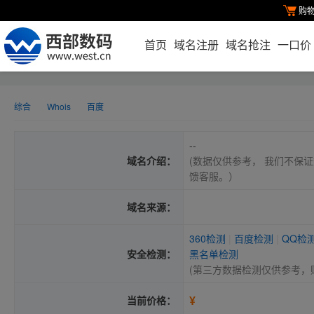
购
首页
域名注册
域名抢注
一口价
综合
Whois
百度
--
域名介绍：
(数据仅供参考， 我们不保证
馈客服。）
域名来源：
360检测
|
百度检测
|
QQ检
安全检测：
黑名单检测
(第三方数据检测仅供参考，
¥
当前价格：