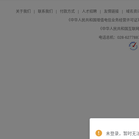
关于我们
|
联系我们
|
付款方式
|
人才招聘
|
友情链接
|
域名资
《中华人民共和国增值电信业务经营许可证》编号：B
《中华人民共和国互联网域
电话总机：028-627788
未登录，暂时无