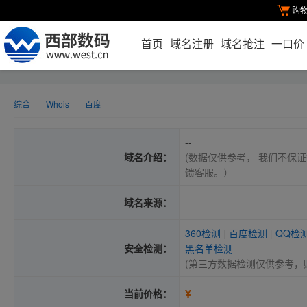
购
首页
域名注册
域名抢注
一口价
综合
Whois
百度
--
域名介绍：
(数据仅供参考， 我们不保证
馈客服。）
域名来源：
360检测
|
百度检测
|
QQ检
安全检测：
黑名单检测
(第三方数据检测仅供参考，
¥
当前价格：