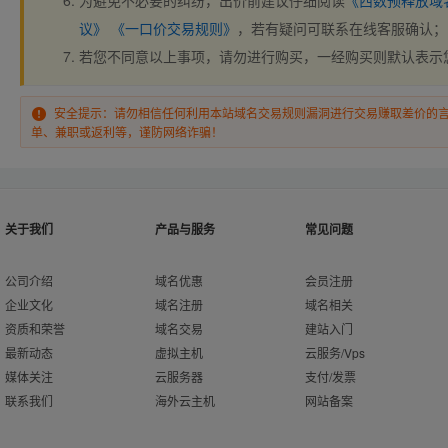
为避免不必要的纠纷，出价前建议仔细阅读
《西数预释放域
议》
《一口价交易规则》
，若有疑问可联系在线客服确认；
若您不同意以上事项，请勿进行购买，一经购买则默认表示
安全提示：请勿相信任何利用本站域名交易规则漏洞进行交易赚取差价的
单、兼职或返利等，谨防网络诈骗！
关于我们
产品与服务
常见问题
公司介绍
域名优惠
会员注册
企业文化
域名注册
域名相关
资质和荣誉
域名交易
建站入门
最新动态
虚拟主机
云服务/Vps
媒体关注
云服务器
支付/发票
联系我们
海外云主机
网站备案