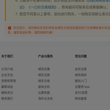
为避免不必要的纠纷，出价前建议仔细阅读
《西数预释放域
议》
《一口价交易规则》
，若有疑问可联系在线客服确认；
若您不同意以上事项，请勿进行购买，一经购买则默认表示
安全提示：请勿相信任何利用本站域名交易规则漏洞进行交易赚取差价的
单、兼职或返利等，谨防网络诈骗！
关于我们
产品与服务
常见问题
公司介绍
域名优惠
会员注册
企业文化
域名注册
域名相关
资质和荣誉
域名交易
建站入门
最新动态
虚拟主机
云服务/Vps
媒体关注
云服务器
支付/发票
联系我们
海外云主机
网站备案