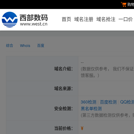
购
首页
域名注册
域名抢注
一口价
综合
Whois
百度
--
域名介绍：
(数据仅供参考， 我们不保证
馈客服。）
域名来源：
360检测
|
百度检测
|
QQ检
安全检测：
黑名单检测
(第三方数据检测仅供参考，
¥
当前价格：