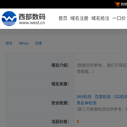
购
首页
域名注册
域名抢注
一口价
综合
Whois
百度
--
域名介绍：
(数据仅供参考， 我们不保证
馈客服。）
域名来源：
360检测
|
百度检测
|
QQ检
安全检测：
黑名单检测
(第三方数据检测仅供参考，
¥
当前价格：