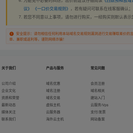
为避免不必要的纠纷，出价前建议仔细阅读
《西数预释放域
议》
《一口价交易规则》
，若有疑问可联系在线客服确认；
若您不同意以上事项，请勿进行购买，一经购买则默认表示
安全提示：请勿相信任何利用本站域名交易规则漏洞进行交易赚取差价的
单、兼职或返利等，谨防网络诈骗！
关于我们
产品与服务
常见问题
公司介绍
域名优惠
会员注册
企业文化
域名注册
域名相关
资质和荣誉
域名交易
建站入门
最新动态
虚拟主机
云服务/Vps
媒体关注
云服务器
支付/发票
联系我们
海外云主机
网站备案