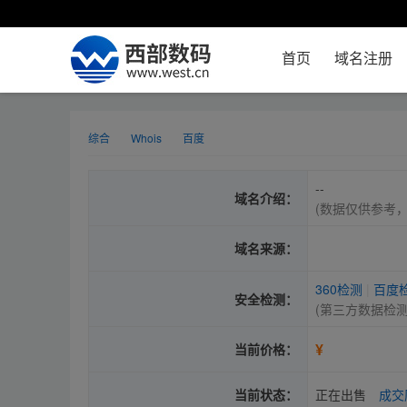
首页
域名注册
综合
Whois
百度
--
域名介绍：
(数据仅供参考
域名来源：
360检测
|
百度
安全检测：
(第三方数据检
¥
当前价格：
当前状态：
正在出售
成交