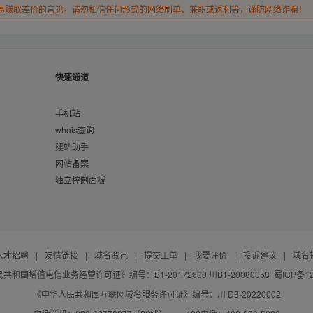
易赚取差价的言论，请勿相信任何形式的网络刷单、兼职或返利等，谨防网络诈骗！
快速通道
手机站
whois查询
建站助手
网站备案
独立控制面板
人才招聘
|
友情链接
|
域名资讯
|
提交工单
|
我要评价
|
投诉建议
|
域名
共和国增值电信业务经营许可证》编号：B1-20172600 川B1-20080058
蜀ICP备12
《中华人民共和国互联网域名服务许可证》编号：川 D3-20220002