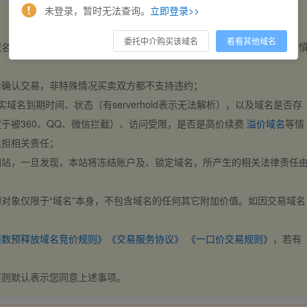
未登录，暂时无法查询。
立即登录>>
委托中介购买该域名
看看其他域名
域名，交易自动完成。买卖双方都不支持违约，一旦出价不支持撤销，请
后确认交易，非特殊情况买卖双方都不支持违约；
实域名到期时间、状态（有serverhold表示无法解析），以及域名是否存
于被360、QQ、微信拦截）、访问受限，是否是高价续费
溢价域名
等情
承担相关责任；
网站，一旦发现，本站将冻结账户及、锁定域名，所产生的相关法律责任
对象仅限于“域名”本身，不包含域名的任何其它附加价值。如因交易域名
；
西数预释放域名竞价规则》
《交易服务协议》
《一口价交易规则》
，若有
买则默认表示您同意上述事项。