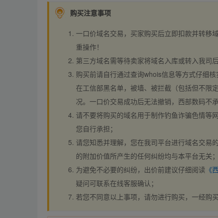
购买注意事项
一口价域名交易，买家购买后立即扣款并转移
重操作！
第三方域名需等待卖家将域名入库或转入我司
购买前请自行通过查询whois信息等方式仔细核
在工信部黑名单，被墙、被拦截（包括但不限定
况。一口价交易成功后无法撤销，西部数码不
请不要将购买的域名用于制作钓鱼诈骗色情等
您自行承担；
请您知悉并理解，您在我司平台进行域名交易的
的附加价值所产生的任何纠纷均与本平台无关
为避免不必要的纠纷，出价前建议仔细阅读
《
疑问可联系在线客服确认；
若您不同意以上事项，请勿进行购买，一经购