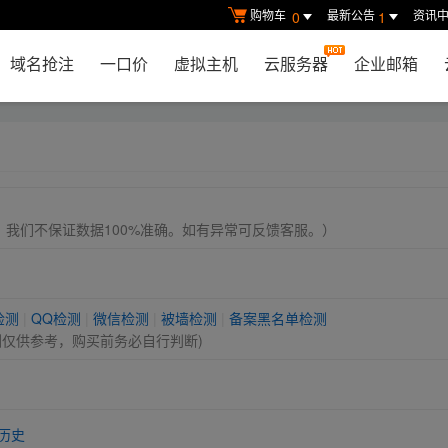
购物车
最新公告
资讯
0
1
域名抢注
一口价
虚拟主机
云服务器
企业邮箱
， 我们不保证数据100%准确。如有异常可反馈客服。）
检测
|
QQ检测
|
微信检测
|
被墙检测
|
备案黑名单检测
测仅供参考，购买前务必自行判断)
历史