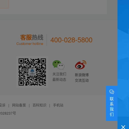
客服
热线
400-028-5800
Customer hotline
关注我们
新浪微博
最新动态
交流互动
联
系
投诉
|
网站备案
|
百科知识
|
手机站
我
028237号
们