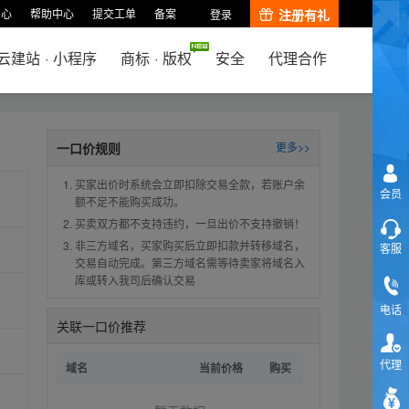
中心
帮助中心
提交工单
备案
注册有礼
登录
云建站
·
小程序
商标
·
版权
安全
代理合作
一口价规则
更多>>
买家出价时系统会立即扣除交易全款，若账户余
会员
额不足不能购买成功。
买卖双方都不支持违约，一旦出价不支持撤销！
非三方域名，买家购买后立即扣款并转移域名，
客服
交易自动完成。第三方域名需等待卖家将域名入
库或转入我司后确认交易
电话
关联一口价推荐
代理
域名
当前价格
购买