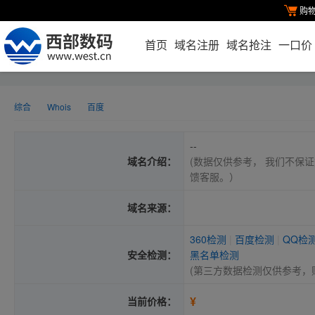
购
首页
域名注册
域名抢注
一口价
综合
Whois
百度
--
域名介绍：
(数据仅供参考， 我们不保证
馈客服。）
域名来源：
360检测
|
百度检测
|
QQ检
安全检测：
黑名单检测
(第三方数据检测仅供参考，
¥
当前价格：