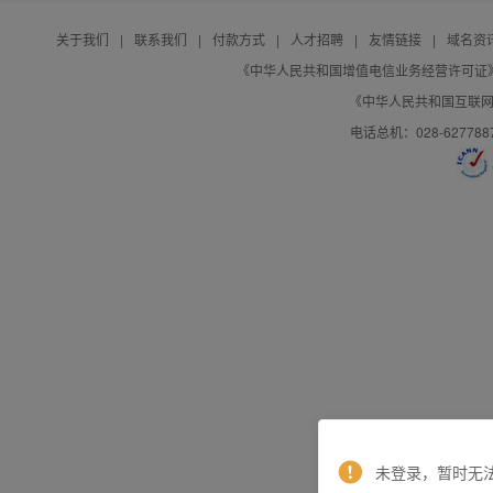
关于我们
|
联系我们
|
付款方式
|
人才招聘
|
友情链接
|
域名资
《中华人民共和国增值电信业务经营许可证》编号：B
《中华人民共和国互联网域
电话总机：028-627788
未登录，暂时无