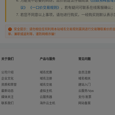
为避免不必要的纠纷，出价前建议仔细阅读
《西数预释放域
议》
《一口价交易规则》
，若有疑问可联系在线客服确认；
若您不同意以上事项，请勿进行购买，一经购买则默认表示
安全提示：请勿相信任何利用本站域名交易规则漏洞进行交易赚取差价的
单、兼职或返利等，谨防网络诈骗！
关于我们
产品与服务
常见问题
公司介绍
域名优惠
会员注册
企业文化
域名注册
域名相关
资质和荣誉
域名交易
建站入门
最新动态
虚拟主机
云服务/Vps
媒体关注
云服务器
支付/发票
联系我们
海外云主机
网站备案