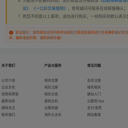
为避免不必要的纠纷，出价前建议仔细阅读
《西数预释放域
议》
《一口价交易规则》
，若有疑问可联系在线客服确认；
若您不同意以上事项，请勿进行购买，一经购买则默认表示
安全提示：请勿相信任何利用本站域名交易规则漏洞进行交易赚取差价的
单、兼职或返利等，谨防网络诈骗！
关于我们
产品与服务
常见问题
公司介绍
域名优惠
会员注册
企业文化
域名注册
域名相关
资质和荣誉
域名交易
建站入门
最新动态
虚拟主机
云服务/Vps
媒体关注
云服务器
支付/发票
联系我们
海外云主机
网站备案