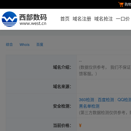
购
首页
域名注册
域名抢注
一口价
综合
Whois
百度
--
域名介绍：
(数据仅供参考， 我们不保证
馈客服。）
域名来源：
360检测
|
百度检测
|
QQ检
安全检测：
黑名单检测
(第三方数据检测仅供参考，
¥
当前价格：