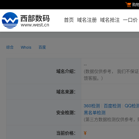
购
首页
域名注册
域名抢注
一口价
综合
Whois
百度
--
域名介绍：
(数据仅供参考， 我们不保证
馈客服。）
域名来源：
360检测
|
百度检测
|
QQ检
安全检测：
黑名单检测
(第三方数据检测仅供参考，
¥
当前价格：