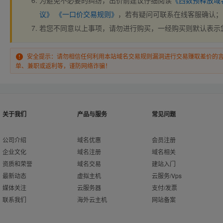
为避免不必要的纠纷，出价前建议仔细阅读
《西数预释放域
议》
《一口价交易规则》
，若有疑问可联系在线客服确认；
若您不同意以上事项，请勿进行购买，一经购买则默认表示
安全提示：请勿相信任何利用本站域名交易规则漏洞进行交易赚取差价的
单、兼职或返利等，谨防网络诈骗！
关于我们
产品与服务
常见问题
公司介绍
域名优惠
会员注册
企业文化
域名注册
域名相关
资质和荣誉
域名交易
建站入门
最新动态
虚拟主机
云服务/Vps
媒体关注
云服务器
支付/发票
联系我们
海外云主机
网站备案