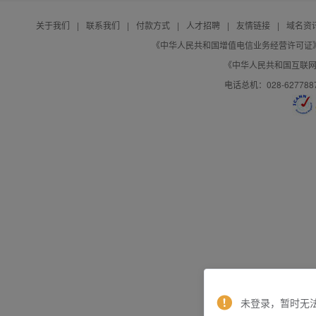
关于我们
|
联系我们
|
付款方式
|
人才招聘
|
友情链接
|
域名资
《中华人民共和国增值电信业务经营许可证》编号：B
《中华人民共和国互联网域
电话总机：028-627788
未登录，暂时无