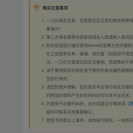
购买注意事项
一口价域名交易，买家购买后立即扣款并转移
重操作！
第三方域名需等待卖家将域名入库或转入我司
购买前请自行通过查询whois信息等方式仔细核
在工信部黑名单，被墙、被拦截（包括但不限定
况。一口价交易成功后无法撤销，西部数码不
请不要将购买的域名用于制作钓鱼诈骗色情等
您自行承担；
请您知悉并理解，您在我司平台进行域名交易的
的附加价值所产生的任何纠纷均与本平台无关
为避免不必要的纠纷，出价前建议仔细阅读
《
疑问可联系在线客服确认；
若您不同意以上事项，请勿进行购买，一经购