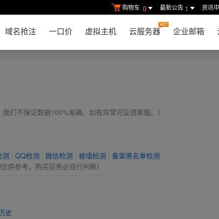
购物车
最新公告
资讯
0
1
域名抢注
一口价
虚拟主机
云服务器
企业邮箱
， 我们不保证数据100%准确。如有异常可反馈客服。）
检测
|
QQ检测
|
微信检测
|
被墙检测
|
备案黑名单检测
测仅供参考，购买前务必自行判断)
历史