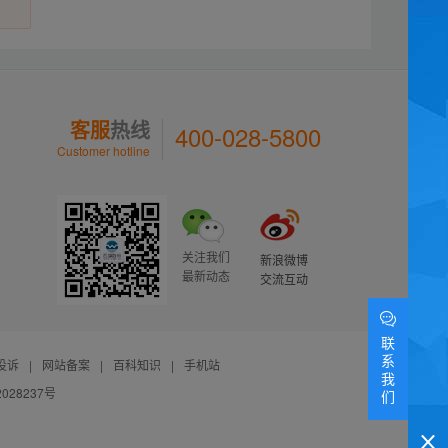
客服
热线
400-028-5800
Customer hotline
关注我们
新浪微博
最新动态
交流互动
联
系
投诉
|
网站备案
|
百科知识
|
手机站
我
028237号
们