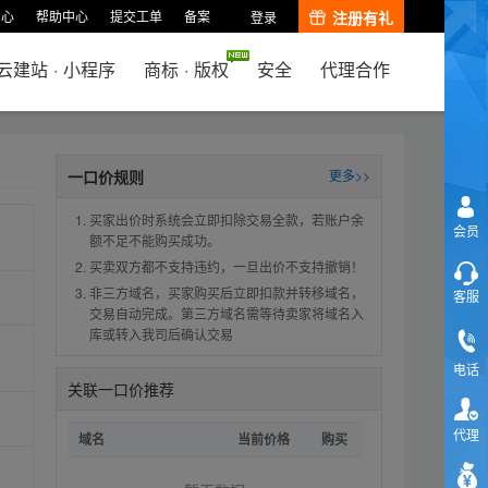
中心
帮助中心
提交工单
备案
注册有礼
登录
云建站
·
小程序
商标
·
版权
安全
代理合作
一口价规则
更多>>
买家出价时系统会立即扣除交易全款，若账户余
会员
额不足不能购买成功。
买卖双方都不支持违约，一旦出价不支持撤销！
非三方域名，买家购买后立即扣款并转移域名，
客服
交易自动完成。第三方域名需等待卖家将域名入
库或转入我司后确认交易
电话
关联一口价推荐
代理
域名
当前价格
购买