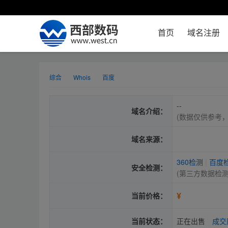
首页
域名注册
综合
Whois
百度
--
域名介绍：
(数据仅供参考
域名来源：
360检测
|
百度
安全检测：
(第三方数据检
¥
当前价格：
当前状态：
正在出售
成交