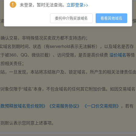
未登录，暂时无法查询。
立即登录>>
委托中介购买该域名
看看其他域名
域名，交易自动完成。买卖双方都不支持违约，一旦出价不支持撤销，请
后确认交易，非特殊情况买卖双方都不支持违约；
实域名到期时间、状态（有serverhold表示无法解析），以及域名是否存
于被360、QQ、微信拦截）、访问受限，是否是高价续费
溢价域名
等情
承担相关责任；
网站，一旦发现，本站将冻结账户及、锁定域名，所产生的相关法律责任
对象仅限于“域名”本身，不包含域名的任何其它附加价值。如因交易域名
；
西数预释放域名竞价规则》
《交易服务协议》
《一口价交易规则》
，若有
买则默认表示您同意上述事项。