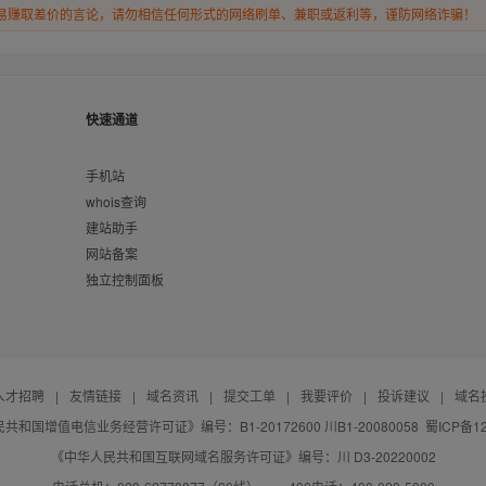
易赚取差价的言论，请勿相信任何形式的网络刷单、兼职或返利等，谨防网络诈骗！
快速通道
手机站
whois查询
建站助手
网站备案
独立控制面板
人才招聘
|
友情链接
|
域名资讯
|
提交工单
|
我要评价
|
投诉建议
|
域名
共和国增值电信业务经营许可证》编号：B1-20172600 川B1-20080058
蜀ICP备12
《中华人民共和国互联网域名服务许可证》编号：川 D3-20220002