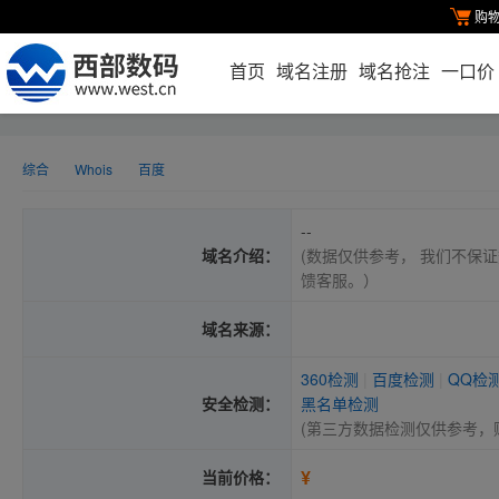
购
首页
域名注册
域名抢注
一口价
综合
Whois
百度
--
域名介绍：
(数据仅供参考， 我们不保证
馈客服。）
域名来源：
360检测
|
百度检测
|
QQ检
安全检测：
黑名单检测
(第三方数据检测仅供参考，
¥
当前价格：