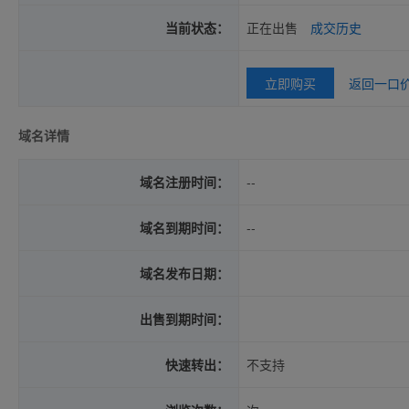
当前状态：
正在出售
成交历史
立即购买
返回一口
域名详情
域名注册时间：
--
域名到期时间：
--
域名发布日期：
出售到期时间：
快速转出：
不支持