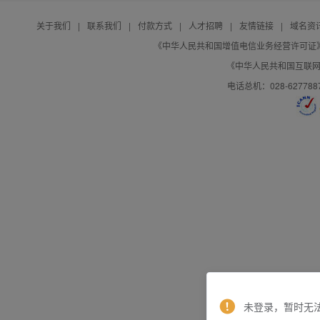
关于我们
|
联系我们
|
付款方式
|
人才招聘
|
友情链接
|
域名资
《中华人民共和国增值电信业务经营许可证》编号：B
《中华人民共和国互联网域
电话总机：028-627788
未登录，暂时无