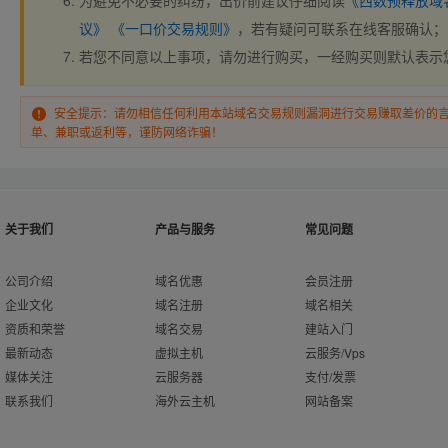
为避免不必要的纠纷，出价前建议仔细阅读
《西数预释放域
议》
《一口价交易规则》
，若有疑问可联系在线客服确认；
若您不同意以上事项，请勿进行购买，一经购买则默认表示
安全提示：请勿相信任何利用本站域名交易规则漏洞进行交易赚取差价的
单、兼职或返利等，谨防网络诈骗！
关于我们
产品与服务
常见问题
公司介绍
域名优惠
会员注册
企业文化
域名注册
域名相关
资质和荣誉
域名交易
建站入门
最新动态
虚拟主机
云服务/Vps
媒体关注
云服务器
支付/发票
联系我们
海外云主机
网站备案