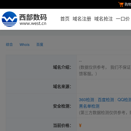
购
首页
域名注册
域名抢注
一口价
综合
Whois
百度
--
域名介绍：
(数据仅供参考， 我们不保证
馈客服。）
域名来源：
360检测
|
百度检测
|
QQ检
安全检测：
黑名单检测
(第三方数据检测仅供参考，
¥
当前价格：