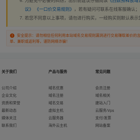
为避免不必要的纠纷，出价前建议仔细阅读
《西数预释放域
议》
《一口价交易规则》
，若有疑问可联系在线客服确认；
若您不同意以上事项，请勿进行购买，一经购买则默认表示
安全提示：请勿相信任何利用本站域名交易规则漏洞进行交易赚取差价的
单、兼职或返利等，谨防网络诈骗！
关于我们
产品与服务
常见问题
公司介绍
域名优惠
会员注册
企业文化
域名注册
域名相关
资质和荣誉
域名交易
建站入门
最新动态
虚拟主机
云服务/Vps
媒体关注
云服务器
支付/发票
联系我们
海外云主机
网站备案