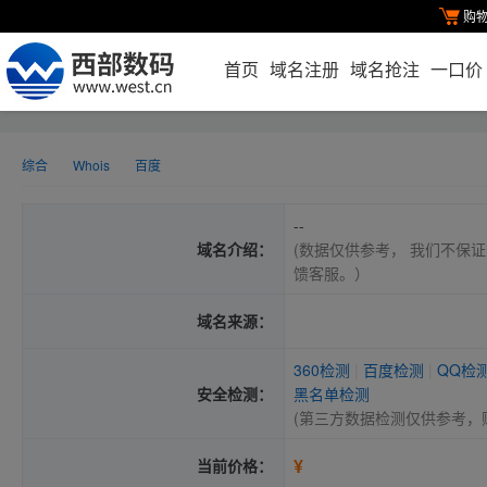
购
首页
域名注册
域名抢注
一口价
综合
Whois
百度
--
域名介绍：
(数据仅供参考， 我们不保证
馈客服。）
域名来源：
360检测
|
百度检测
|
QQ检
安全检测：
黑名单检测
(第三方数据检测仅供参考，
¥
当前价格：