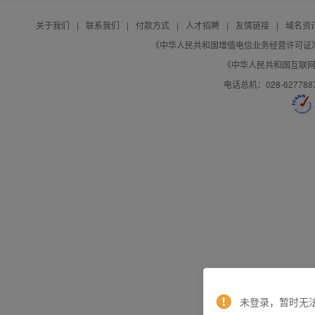
关于我们
|
联系我们
|
付款方式
|
人才招聘
|
友情链接
|
域名资
《中华人民共和国增值电信业务经营许可证》编号：B
《中华人民共和国互联网域
电话总机：028-627788
未登录，暂时无