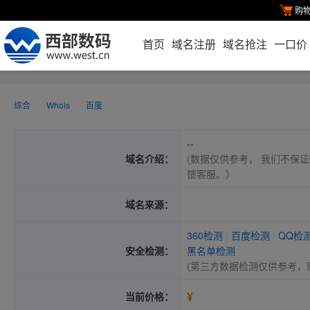
购
首页
域名注册
域名抢注
一口价
综合
Whois
百度
--
域名介绍：
(数据仅供参考， 我们不保证
馈客服。）
域名来源：
360检测
|
百度检测
|
QQ检
安全检测：
黑名单检测
(第三方数据检测仅供参考，
¥
当前价格：