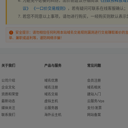
为避免不必要的纠纷，出价前建议仔细阅读
《西数预释放域
议》
《一口价交易规则》
，若有疑问可联系在线客服确认；
若您不同意以上事项，请勿进行购买，一经购买则默认表示
安全提示：请勿相信任何利用本站域名交易规则漏洞进行交易赚取差价的
单、兼职或返利等，谨防网络诈骗！
关于我们
产品与服务
常见问题
公司介绍
域名优惠
会员注册
企业文化
域名注册
域名相关
资质和荣誉
域名交易
建站入门
最新动态
虚拟主机
云服务/Vps
媒体关注
云服务器
支付/发票
联系我们
海外云主机
网站备案