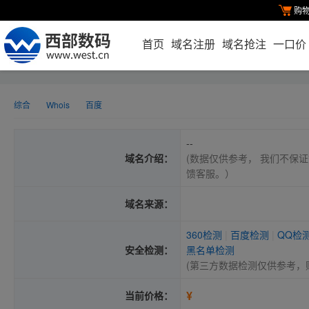
购
首页
域名注册
域名抢注
一口价
综合
Whois
百度
--
域名介绍：
(数据仅供参考， 我们不保证
馈客服。）
域名来源：
360检测
|
百度检测
|
QQ检
安全检测：
黑名单检测
(第三方数据检测仅供参考，
¥
当前价格：