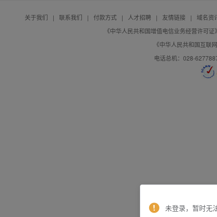
关于我们
|
联系我们
|
付款方式
|
人才招聘
|
友情链接
|
域名资
《中华人民共和国增值电信业务经营许可证》编号：B
《中华人民共和国互联网域
电话总机：028-627788
未登录，暂时无