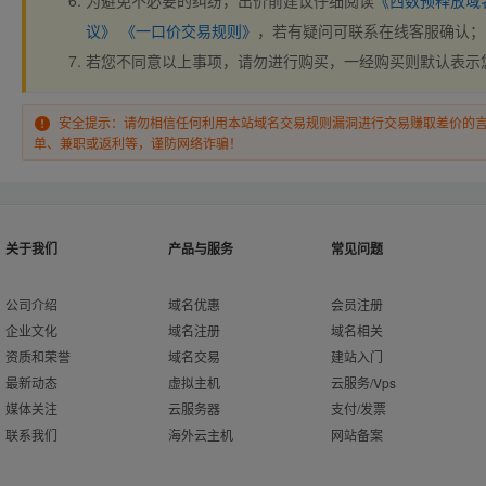
为避免不必要的纠纷，出价前建议仔细阅读
《西数预释放域
议》
《一口价交易规则》
，若有疑问可联系在线客服确认；
若您不同意以上事项，请勿进行购买，一经购买则默认表示
安全提示：请勿相信任何利用本站域名交易规则漏洞进行交易赚取差价的
单、兼职或返利等，谨防网络诈骗！
关于我们
产品与服务
常见问题
公司介绍
域名优惠
会员注册
企业文化
域名注册
域名相关
资质和荣誉
域名交易
建站入门
最新动态
虚拟主机
云服务/Vps
媒体关注
云服务器
支付/发票
联系我们
海外云主机
网站备案