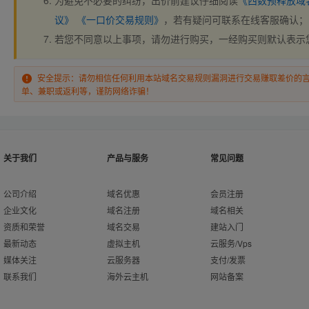
为避免不必要的纠纷，出价前建议仔细阅读
《西数预释放域
议》
《一口价交易规则》
，若有疑问可联系在线客服确认；
若您不同意以上事项，请勿进行购买，一经购买则默认表示
安全提示：请勿相信任何利用本站域名交易规则漏洞进行交易赚取差价的
单、兼职或返利等，谨防网络诈骗！
关于我们
产品与服务
常见问题
公司介绍
域名优惠
会员注册
企业文化
域名注册
域名相关
资质和荣誉
域名交易
建站入门
最新动态
虚拟主机
云服务/Vps
媒体关注
云服务器
支付/发票
联系我们
海外云主机
网站备案