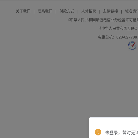
关于我们
|
联系我们
|
付款方式
|
人才招聘
|
友情链接
|
域名资
《中华人民共和国增值电信业务经营许可证》编号：B
《中华人民共和国互联网域
电话总机：028-627788
未登录，暂时无