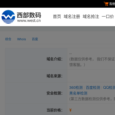
购
首页
域名注册
域名抢注
一口价
综合
Whois
百度
--
域名介绍：
(数据仅供参考， 我们不保证
馈客服。）
域名来源：
360检测
|
百度检测
|
QQ检
安全检测：
黑名单检测
(第三方数据检测仅供参考，
¥
当前价格：