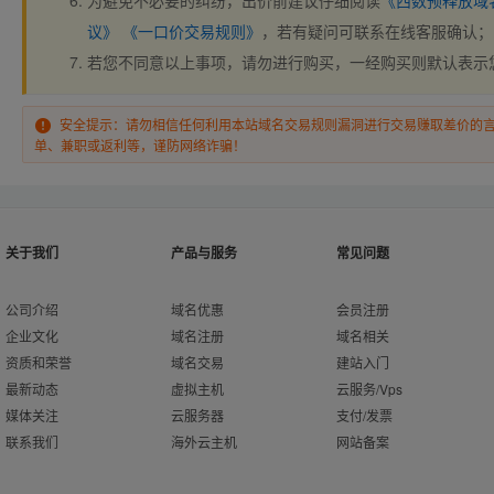
为避免不必要的纠纷，出价前建议仔细阅读
《西数预释放域
议》
《一口价交易规则》
，若有疑问可联系在线客服确认；
若您不同意以上事项，请勿进行购买，一经购买则默认表示
安全提示：请勿相信任何利用本站域名交易规则漏洞进行交易赚取差价的
单、兼职或返利等，谨防网络诈骗！
关于我们
产品与服务
常见问题
公司介绍
域名优惠
会员注册
企业文化
域名注册
域名相关
资质和荣誉
域名交易
建站入门
最新动态
虚拟主机
云服务/Vps
媒体关注
云服务器
支付/发票
联系我们
海外云主机
网站备案