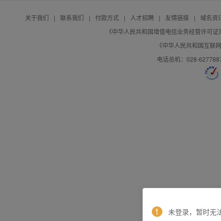
关于我们
|
联系我们
|
付款方式
|
人才招聘
|
友情链接
|
域名资
《中华人民共和国增值电信业务经营许可证》编号：B
《中华人民共和国互联网域
电话总机：028-627788
未登录，暂时无