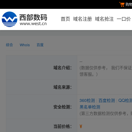
购
首页
域名注册
域名抢注
一口价
综合
Whois
百度
--
域名介绍：
(数据仅供参考， 我们不保证
馈客服。）
域名来源：
360检测
|
百度检测
|
QQ检
安全检测：
黑名单检测
(第三方数据检测仅供参考，
¥
当前价格：