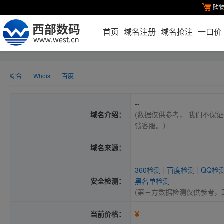
购
首页
域名注册
域名抢注
一口价
综合
Whois
百度
--
域名介绍：
(数据仅供参考， 我们不保证
馈客服。）
域名来源：
360检测
|
百度检测
|
QQ检
安全检测：
黑名单检测
(第三方数据检测仅供参考，
¥
当前价格：