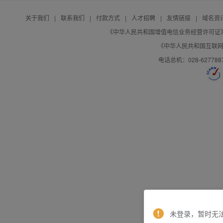
关于我们
|
联系我们
|
付款方式
|
人才招聘
|
友情链接
|
域名资
《中华人民共和国增值电信业务经营许可证》编号：B
《中华人民共和国互联网域
电话总机：028-627788
未登录，暂时无