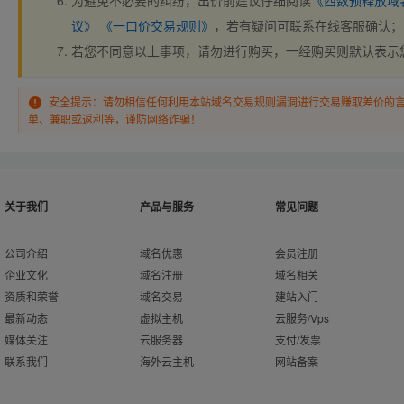
为避免不必要的纠纷，出价前建议仔细阅读
《西数预释放域
议》
《一口价交易规则》
，若有疑问可联系在线客服确认；
若您不同意以上事项，请勿进行购买，一经购买则默认表示
安全提示：请勿相信任何利用本站域名交易规则漏洞进行交易赚取差价的
单、兼职或返利等，谨防网络诈骗！
关于我们
产品与服务
常见问题
公司介绍
域名优惠
会员注册
企业文化
域名注册
域名相关
资质和荣誉
域名交易
建站入门
最新动态
虚拟主机
云服务/Vps
媒体关注
云服务器
支付/发票
联系我们
海外云主机
网站备案