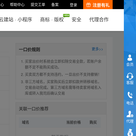
中心
帮助中心
提交工单
备案
注册有礼
登录
云建站
·
小程序
商标
·
版权
安全
代理合作
一口价规则
更多>>
买家出价时系统会立即扣除交易全款，若账户余
会员
额不足不能购买成功。
买卖双方都不支持违约，一旦出价不支持撤销！
非三方域名，买家购买后立即扣款并转移域名，
客服
交易自动完成。第三方域名需等待卖家将域名入
库或转入我司后确认交易
电话
关联一口价推荐
代理
域名
当前价格
购买