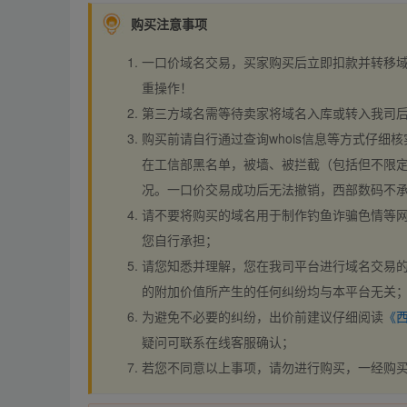
购买注意事项
一口价域名交易，买家购买后立即扣款并转移
重操作！
第三方域名需等待卖家将域名入库或转入我司
购买前请自行通过查询whois信息等方式仔细核
在工信部黑名单，被墙、被拦截（包括但不限定
况。一口价交易成功后无法撤销，西部数码不
请不要将购买的域名用于制作钓鱼诈骗色情等
您自行承担；
请您知悉并理解，您在我司平台进行域名交易的
的附加价值所产生的任何纠纷均与本平台无关
为避免不必要的纠纷，出价前建议仔细阅读
《
疑问可联系在线客服确认；
若您不同意以上事项，请勿进行购买，一经购