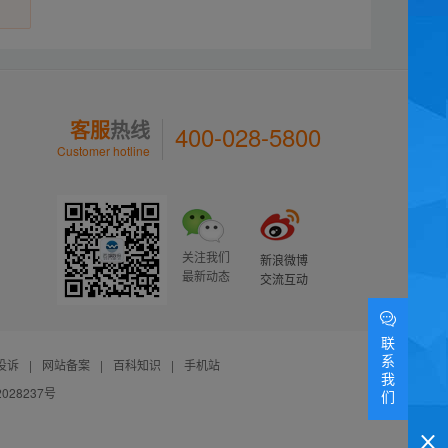
客服
热线
400-028-5800
Customer hotline
关注我们
新浪微博
最新动态
交流互动
联
系
投诉
|
网站备案
|
百科知识
|
手机站
我
028237号
们