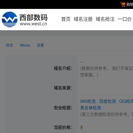
购
首页
域名注册
域名抢注
一口价
综合
Whois
百度
--
域名介绍：
(数据仅供参考， 我们不保证
馈客服。）
域名来源：
360检测
|
百度检测
|
QQ检
安全检测：
黑名单检测
(第三方数据检测仅供参考，
¥
当前价格：