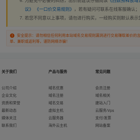
为避免不必要的纠纷，出价前建议仔细阅读
《西数预释放域
议》
《一口价交易规则》
，若有疑问可联系在线客服确认；
若您不同意以上事项，请勿进行购买，一经购买则默认表示
安全提示：请勿相信任何利用本站域名交易规则漏洞进行交易赚取差价的
单、兼职或返利等，谨防网络诈骗！
关于我们
产品与服务
常见问题
公司介绍
域名优惠
会员注册
企业文化
域名注册
域名相关
资质和荣誉
域名交易
建站入门
最新动态
虚拟主机
云服务/Vps
媒体关注
云服务器
支付/发票
联系我们
海外云主机
网站备案