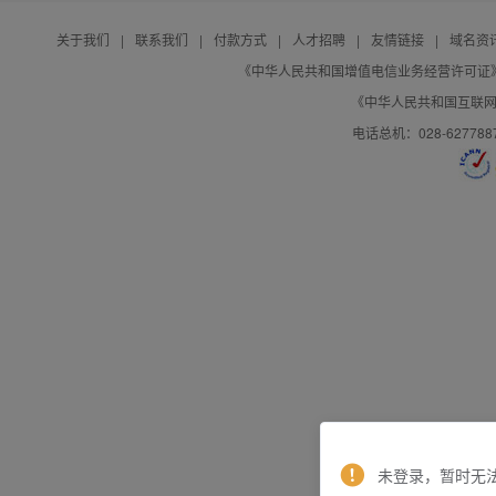
关于我们
|
联系我们
|
付款方式
|
人才招聘
|
友情链接
|
域名资
《中华人民共和国增值电信业务经营许可证》编号：B
《中华人民共和国互联网域
电话总机：028-627788
未登录，暂时无