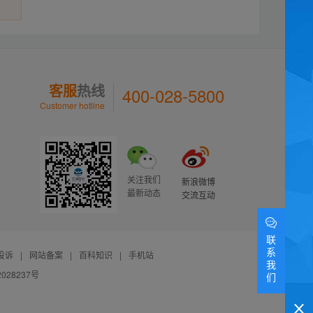
客服
热线
400-028-5800
Customer hotline
关注我们
新浪微博
最新动态
交流互动
联
系
投诉
|
网站备案
|
百科知识
|
手机站
我
028237号
们