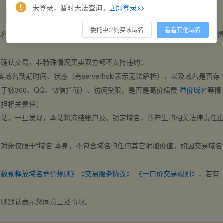
未登录，暂时无法查询。
立即登录>>
委托中介购买该域名
看看其他域名
域名，交易自动完成。买卖双方都不支持违约，一旦出价不支持撤销，请
后确认交易，非特殊情况买卖双方都不支持违约；
实域名到期时间、状态（有serverhold表示无法解析），以及域名是否存
于被360、QQ、微信拦截）、访问受限，是否是高价续费
溢价域名
等情
承担相关责任；
网站，一旦发现，本站将冻结账户及、锁定域名，所产生的相关法律责任
对象仅限于“域名”本身，不包含域名的任何其它附加价值。如因交易域名
；
西数预释放域名竞价规则》
《交易服务协议》
《一口价交易规则》
，若有
买则默认表示您同意上述事项。