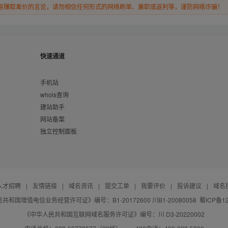
易赚取差价的言论，请勿相信任何形式的网络刷单、兼职或返利等，谨防网络诈骗！
快速通道
手机站
whois查询
建站助手
网站备案
独立控制面板
人才招聘
|
友情链接
|
域名资讯
|
提交工单
|
我要评价
|
投诉建议
|
域名
共和国增值电信业务经营许可证》编号：B1-20172600 川B1-20080058
蜀ICP备12
《中华人民共和国互联网域名服务许可证》编号：川 D3-20220002