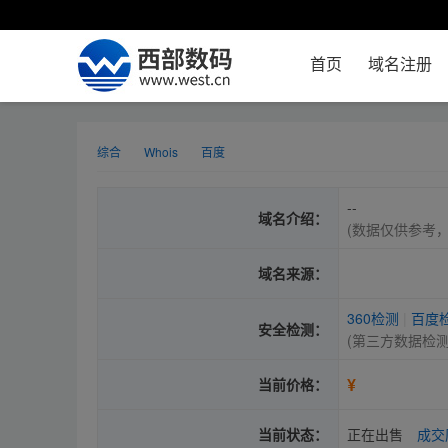
首页
域名注册
综合
Whois
百度
--
域名介绍：
(数据仅供参考
域名来源：
360检测
|
百度
安全检测：
(第三方数据检
¥
当前价格：
当前状态：
正在出售
成交