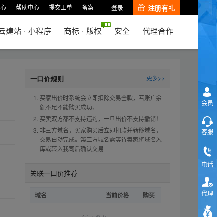
中心
帮助中心
提交工单
备案
注册有礼
登录
云建站
·
小程序
商标
·
版权
安全
代理合作
一口价规则
更多>>
买家出价时系统会立即扣除交易全款，若账户余
会员
额不足不能购买成功。
买卖双方都不支持违约，一旦出价不支持撤销！
非三方域名，买家购买后立即扣款并转移域名，
客服
交易自动完成。第三方域名需等待卖家将域名入
库或转入我司后确认交易
电话
关联一口价推荐
代理
域名
当前价格
购买