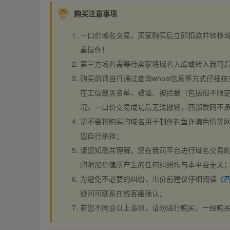
购买注意事项
一口价域名交易，买家购买后立即扣款并转移
重操作！
第三方域名需等待卖家将域名入库或转入我司
购买前请自行通过查询whois信息等方式仔细核
在工信部黑名单，被墙、被拦截（包括但不限定
况。一口价交易成功后无法撤销，西部数码不
请不要将购买的域名用于制作钓鱼诈骗色情等
您自行承担；
请您知悉并理解，您在我司平台进行域名交易的
的附加价值所产生的任何纠纷均与本平台无关
为避免不必要的纠纷，出价前建议仔细阅读
《
疑问可联系在线客服确认；
若您不同意以上事项，请勿进行购买，一经购