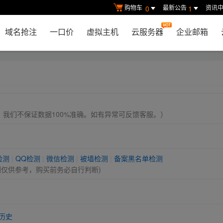
购物车
最新公告
资讯
0
1
域名抢注
一口价
虚拟主机
云服务器
企业邮箱
， 我们不保证数据100%准确。如有异常可反馈客服。）
检测
|
QQ检测
|
微信检测
|
被墙检测
|
备案黑名单检测
测仅供参考，购买前务必自行判断)
历史