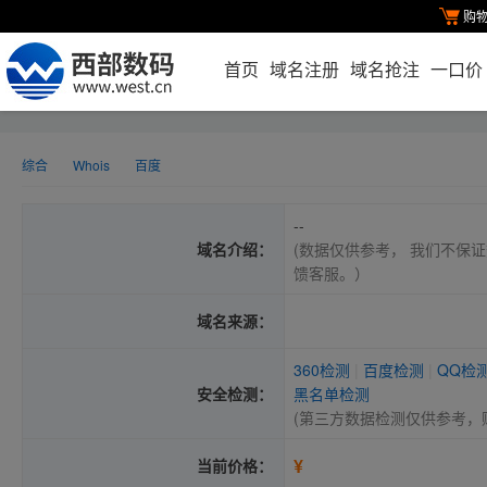
购
首页
域名注册
域名抢注
一口价
综合
Whois
百度
--
域名介绍：
(数据仅供参考， 我们不保证
馈客服。）
域名来源：
360检测
|
百度检测
|
QQ检
安全检测：
黑名单检测
(第三方数据检测仅供参考，
¥
当前价格：