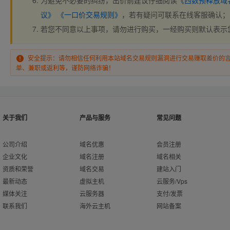
为避免不必要的纠纷，出价前建议仔细阅读
《西数预释放域
议》
《一口价交易规则》
，若有疑问可联系在线客服确认；
若您不同意以上事项，请勿进行购买，一经购买则默认表示
安全提示：请勿相信任何利用本站域名交易规则漏洞进行交易赚取差价的
单、兼职或返利等，谨防网络诈骗！
关于我们
产品与服务
常见问题
公司介绍
域名优惠
会员注册
企业文化
域名注册
域名相关
资质和荣誉
域名交易
建站入门
最新动态
虚拟主机
云服务/Vps
媒体关注
云服务器
支付/发票
联系我们
海外云主机
网站备案