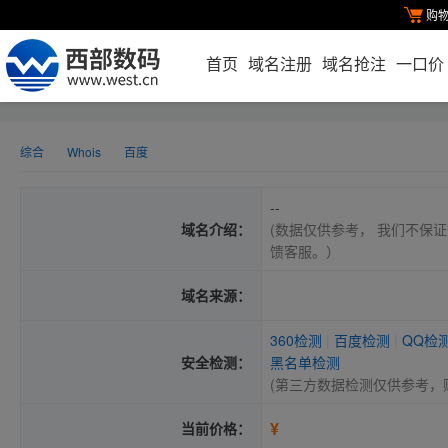
购
首页
域名注册
域名抢注
一口价
综合
Whois
百度
--
域名介绍：
(数据仅供参考， 我们不保证
馈客服。）
域名来源：
360检测
|
百度检测
|
QQ检
安全检测：
黑名单检测
(第三方数据检测仅供参考，
¥
当前价格：