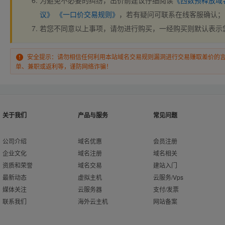
为避免不必要的纠纷，出价前建议仔细阅读
《西数预释放域
议》
《一口价交易规则》
，若有疑问可联系在线客服确认；
若您不同意以上事项，请勿进行购买，一经购买则默认表示
安全提示：请勿相信任何利用本站域名交易规则漏洞进行交易赚取差价的
单、兼职或返利等，谨防网络诈骗！
关于我们
产品与服务
常见问题
公司介绍
域名优惠
会员注册
企业文化
域名注册
域名相关
资质和荣誉
域名交易
建站入门
最新动态
虚拟主机
云服务/Vps
媒体关注
云服务器
支付/发票
联系我们
海外云主机
网站备案