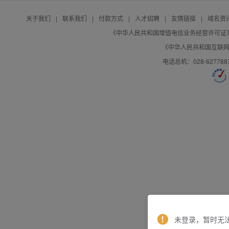
关于我们
|
联系我们
|
付款方式
|
人才招聘
|
友情链接
|
域名资
《中华人民共和国增值电信业务经营许可证》编号：B
《中华人民共和国互联网域
电话总机：028-627788
未登录，暂时无