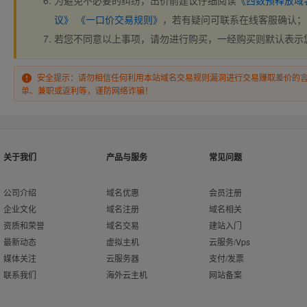
为避免不必要的纠纷，出价前建议仔细阅读
《西数预释放域
议》
《一口价交易规则》
，若有疑问可联系在线客服确认；
若您不同意以上事项，请勿进行购买，一经购买则默认表示
安全提示：请勿相信任何利用本站域名交易规则漏洞进行交易赚取差价的
单、兼职或返利等，谨防网络诈骗！
关于我们
产品与服务
常见问题
公司介绍
域名优惠
会员注册
企业文化
域名注册
域名相关
资质和荣誉
域名交易
建站入门
最新动态
虚拟主机
云服务/Vps
媒体关注
云服务器
支付/发票
联系我们
海外云主机
网站备案