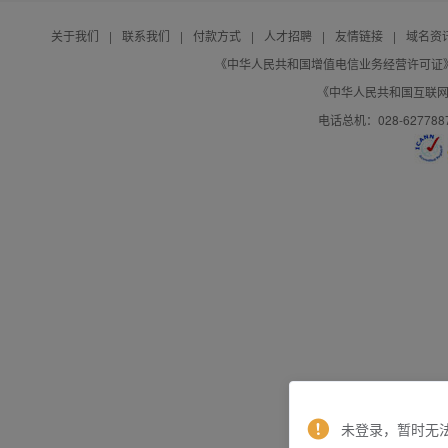
关于我们
|
联系我们
|
付款方式
|
人才招聘
|
友情链接
|
域名资
《中华人民共和国增值电信业务经营许可证》编号：B
《中华人民共和国互联网域
电话总机：028-627788
未登录，暂时无