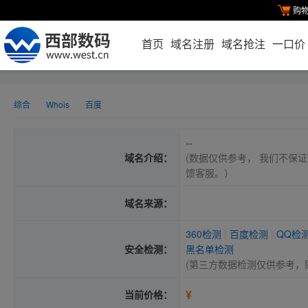
购
首页
域名注册
域名抢注
一口价
综合
Whois
百度
--
域名介绍：
(数据仅供参考， 我们不保证
馈客服。）
域名来源：
360检测
|
百度检测
|
QQ检
安全检测：
黑名单检测
(第三方数据检测仅供参考，
¥
当前价格：