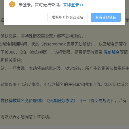
未登录，暂时无法查询。
立即登录>>
委托中介购买该域名
看看其他域名
域名，交易自动完成。买卖双方都不支持违约，一旦出价不支持撤销，请
后确认交易，非特殊情况买卖双方都不支持违约；
实域名到期时间、状态（有serverhold表示无法解析），以及域名是否存
于被360、QQ、微信拦截）、访问受限，是否是高价续费
溢价域名
等情
承担相关责任；
网站，一旦发现，本站将冻结账户及、锁定域名，所产生的相关法律责任
对象仅限于“域名”本身，不包含域名的任何其它附加价值。如因交易域名
；
西数预释放域名竞价规则》
《交易服务协议》
《一口价交易规则》
，若有
买则默认表示您同意上述事项。