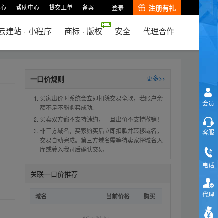
中心
帮助中心
提交工单
备案
注册有礼
登录
云建站
·
小程序
商标
·
版权
安全
代理合作
一口价规则
更多>>
买家出价时系统会立即扣除交易全款，若账户余
会员
额不足不能购买成功。
买卖双方都不支持违约，一旦出价不支持撤销！
非三方域名，买家购买后立即扣款并转移域名，
客服
交易自动完成。第三方域名需等待卖家将域名入
库或转入我司后确认交易
电话
关联一口价推荐
代理
域名
当前价格
购买