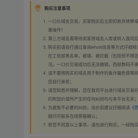
购买注意事项
一口价域名交易，买家购买后立即扣款并转移
重操作！
第三方域名需等待卖家将域名入库或转入我司
购买前请自行通过查询whois信息等方式仔细核
在工信部黑名单，被墙、被拦截（包括但不限定
况。一口价交易成功后无法撤销，西部数码不
请不要将购买的域名用于制作钓鱼诈骗色情等
您自行承担；
请您知悉并理解，您在我司平台进行域名交易的
的附加价值所产生的任何纠纷均与本平台无关
为避免不必要的纠纷，出价前建议仔细阅读
《
疑问可联系在线客服确认；
若您不同意以上事项，请勿进行购买，一经购