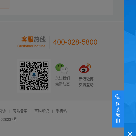
客服
热线
400-028-5800
Customer hotline
关注我们
新浪微博
最新动态
交流互动
联
系
投诉
|
网站备案
|
百科知识
|
手机站
我
028237号
们