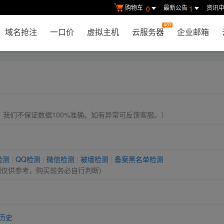
购物车
最新公告
资讯
0
1
域名抢注
一口价
虚拟主机
云服务器
企业邮箱
， 我们不保证数据100%准确。如有异常可反馈客服。）
检测
|
QQ检测
|
微信检测
|
被墙检测
|
备案黑名单检测
测仅供参考，购买前务必自行判断)
历史