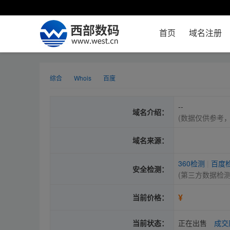
首页
域名注册
综合
Whois
百度
--
域名介绍：
(数据仅供参考
域名来源：
360检测
|
百度
安全检测：
(第三方数据检
¥
当前价格：
当前状态：
正在出售
成交