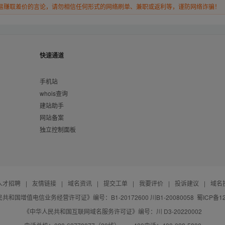
易赚取差价的言论，请勿相信任何形式的网络刷单、兼职或返利等，谨防网络诈骗！
快速通道
手机站
whois查询
建站助手
网站备案
独立控制面板
人才招聘
|
友情链接
|
域名资讯
|
提交工单
|
我要评价
|
投诉建议
|
域名
共和国增值电信业务经营许可证》编号：B1-20172600 川B1-20080058
蜀ICP备12
《中华人民共和国互联网域名服务许可证》编号：川 D3-20220002