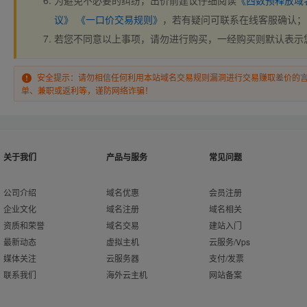
为避免不必要的纠纷，出价前建议仔细阅读
《西数预释放域
议》
《一口价交易规则》
，若有疑问可联系在线客服确认；
若您不同意以上事项，请勿进行购买，一经购买则默认表示
安全提示：请勿相信任何利用本站域名交易规则漏洞进行交易赚取差价的
单、兼职或返利等，谨防网络诈骗！
关于我们
产品与服务
常见问题
公司介绍
域名优惠
会员注册
企业文化
域名注册
域名相关
资质和荣誉
域名交易
建站入门
最新动态
虚拟主机
云服务/Vps
媒体关注
云服务器
支付/发票
联系我们
海外云主机
网站备案