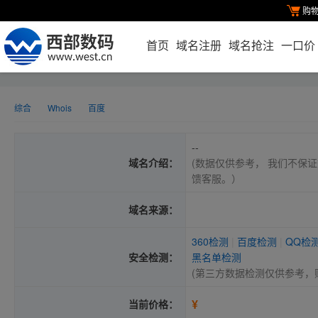
购
首页
域名注册
域名抢注
一口价
综合
Whois
百度
--
域名介绍：
(数据仅供参考， 我们不保证
馈客服。）
域名来源：
360检测
|
百度检测
|
QQ检
安全检测：
黑名单检测
(第三方数据检测仅供参考，
¥
当前价格：