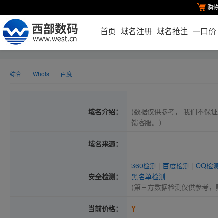
购
首页
域名注册
域名抢注
一口价
综合
Whois
百度
--
域名介绍：
(数据仅供参考， 我们不保证
馈客服。）
域名来源：
360检测
|
百度检测
|
QQ检
安全检测：
黑名单检测
(第三方数据检测仅供参考，
¥
当前价格：