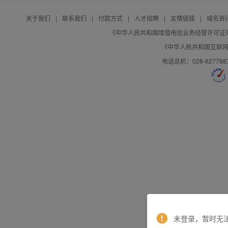
关于我们
|
联系我们
|
付款方式
|
人才招聘
|
友情链接
|
域名资
《中华人民共和国增值电信业务经营许可证》编号：B
《中华人民共和国互联网域
电话总机：028-627788
未登录，暂时无