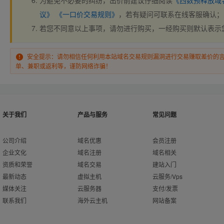
为避免不必要的纠纷，出价前建议仔细阅读
《西数预释放域
议》
《一口价交易规则》
，若有疑问可联系在线客服确认；
若您不同意以上事项，请勿进行购买，一经购买则默认表示
安全提示：请勿相信任何利用本站域名交易规则漏洞进行交易赚取差价的
单、兼职或返利等，谨防网络诈骗！
关于我们
产品与服务
常见问题
公司介绍
域名优惠
会员注册
企业文化
域名注册
域名相关
资质和荣誉
域名交易
建站入门
最新动态
虚拟主机
云服务/Vps
媒体关注
云服务器
支付/发票
联系我们
海外云主机
网站备案