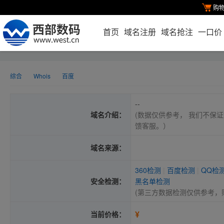
购
首页
域名注册
域名抢注
一口价
综合
Whois
百度
--
域名介绍：
(数据仅供参考， 我们不保证
馈客服。）
域名来源：
360检测
|
百度检测
|
QQ检
安全检测：
黑名单检测
(第三方数据检测仅供参考，
¥
当前价格：