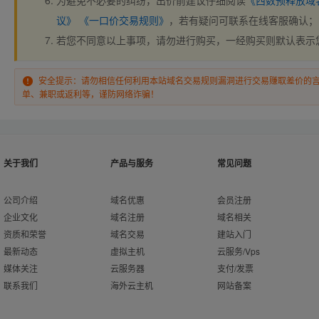
为避免不必要的纠纷，出价前建议仔细阅读
《西数预释放域
议》
《一口价交易规则》
，若有疑问可联系在线客服确认；
若您不同意以上事项，请勿进行购买，一经购买则默认表示
安全提示：请勿相信任何利用本站域名交易规则漏洞进行交易赚取差价的
单、兼职或返利等，谨防网络诈骗！
关于我们
产品与服务
常见问题
公司介绍
域名优惠
会员注册
企业文化
域名注册
域名相关
资质和荣誉
域名交易
建站入门
最新动态
虚拟主机
云服务/Vps
媒体关注
云服务器
支付/发票
联系我们
海外云主机
网站备案