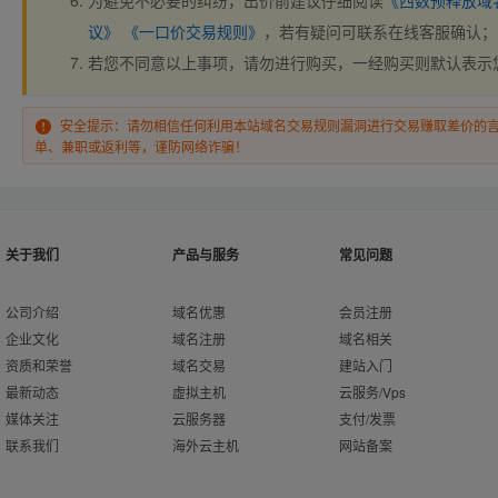
为避免不必要的纠纷，出价前建议仔细阅读
《西数预释放域
议》
《一口价交易规则》
，若有疑问可联系在线客服确认；
若您不同意以上事项，请勿进行购买，一经购买则默认表示
安全提示：请勿相信任何利用本站域名交易规则漏洞进行交易赚取差价的
单、兼职或返利等，谨防网络诈骗！
关于我们
产品与服务
常见问题
公司介绍
域名优惠
会员注册
企业文化
域名注册
域名相关
资质和荣誉
域名交易
建站入门
最新动态
虚拟主机
云服务/Vps
媒体关注
云服务器
支付/发票
联系我们
海外云主机
网站备案