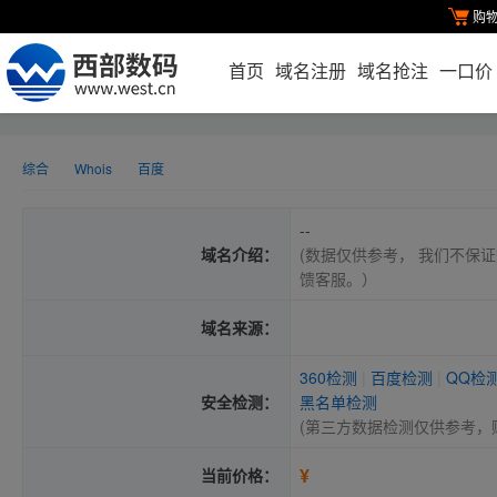
购
首页
域名注册
域名抢注
一口价
综合
Whois
百度
--
域名介绍：
(数据仅供参考， 我们不保证
馈客服。）
域名来源：
360检测
|
百度检测
|
QQ检
安全检测：
黑名单检测
(第三方数据检测仅供参考，
¥
当前价格：