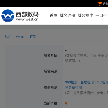
购
首页
域名注册
域名抢注
一口价
综合
Whois
百度
--
域名介绍：
(数据仅供参考， 我们不保证
馈客服。）
域名来源：
360检测
|
百度检测
|
QQ检
安全检测：
黑名单检测
(第三方数据检测仅供参考，
¥
当前价格：