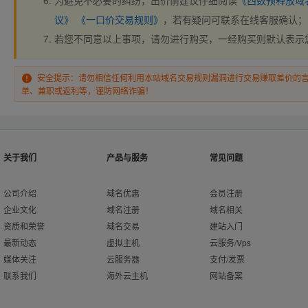
为避免不必要的纠纷，出价前建议仔细阅读
《西数预释放域
议》
《一口价交易规则》
，若有疑问可联系在线客服确认；
若您不同意以上事项，请勿进行购买，一经购买则默认表示
安全提示：请勿相信任何利用本站域名交易规则漏洞进行交易赚取差价的
单、兼职或返利等，谨防网络诈骗！
关于我们
产品与服务
常见问题
公司介绍
域名优惠
会员注册
企业文化
域名注册
域名相关
资质和荣誉
域名交易
建站入门
最新动态
虚拟主机
云服务/Vps
媒体关注
云服务器
支付/发票
联系我们
海外云主机
网站备案