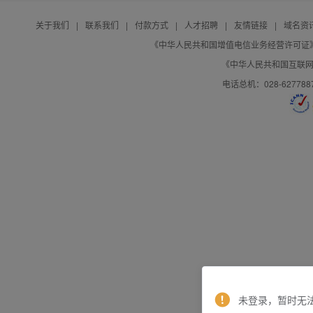
关于我们
|
联系我们
|
付款方式
|
人才招聘
|
友情链接
|
域名资
《中华人民共和国增值电信业务经营许可证》编号：B
《中华人民共和国互联网域
电话总机：028-627788
未登录，暂时无