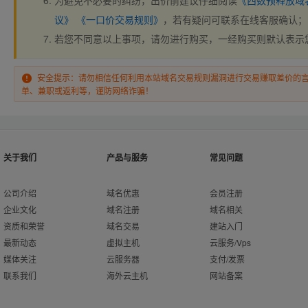
为避免不必要的纠纷，出价前建议仔细阅读
《西数预释放域
议》
《一口价交易规则》
，若有疑问可联系在线客服确认；
若您不同意以上事项，请勿进行购买，一经购买则默认表示
安全提示：请勿相信任何利用本站域名交易规则漏洞进行交易赚取差价的
单、兼职或返利等，谨防网络诈骗！
关于我们
产品与服务
常见问题
公司介绍
域名优惠
会员注册
企业文化
域名注册
域名相关
资质和荣誉
域名交易
建站入门
最新动态
虚拟主机
云服务/Vps
媒体关注
云服务器
支付/发票
联系我们
海外云主机
网站备案