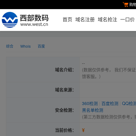
购
首页
域名注册
域名抢注
一口价
综合
Whois
百度
--
域名介绍：
(数据仅供参考， 我们不保证
馈客服。）
域名来源：
360检测
|
百度检测
|
QQ检
安全检测：
黑名单检测
(第三方数据检测仅供参考，
¥
当前价格：