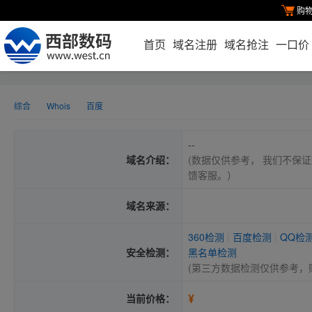
购
首页
域名注册
域名抢注
一口价
综合
Whois
百度
--
域名介绍：
(数据仅供参考， 我们不保证
馈客服。）
域名来源：
360检测
|
百度检测
|
QQ检
安全检测：
黑名单检测
(第三方数据检测仅供参考，
¥
当前价格：