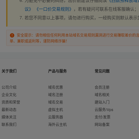
为避免不必要的纠纷，出价前建议仔细阅读
《西数预释放域
议》
《一口价交易规则》
，若有疑问可联系在线客服确认；
若您不同意以上事项，请勿进行购买，一经购买则默认表示
安全提示：请勿相信任何利用本站域名交易规则漏洞进行交易赚取差价的
单、兼职或返利等，谨防网络诈骗！
关于我们
产品与服务
常见问题
公司介绍
域名优惠
会员注册
企业文化
域名注册
域名相关
资质和荣誉
域名交易
建站入门
最新动态
虚拟主机
云服务/Vps
媒体关注
云服务器
支付/发票
联系我们
海外云主机
网站备案