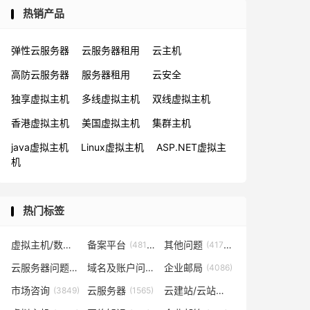
热销产品
弹性云服务器
云服务器租用
云主机
高防云服务器
服务器租用
云安全
独享虚拟主机
多线虚拟主机
双线虚拟主机
香港虚拟主机
美国虚拟主机
集群主机
java虚拟主机
Linux虚拟主机
ASP.NET虚拟主
机
热门标签
虚拟主机/数据库问题
备案平台
其他问题
(57819)
(48153)
(41702)
云服务器问题
域名及账户问题
企业邮局
(38267)
(29026)
(4086)
市场咨询
云服务器
云建站/云站群/小程序
(3849)
(1565)
(1361)