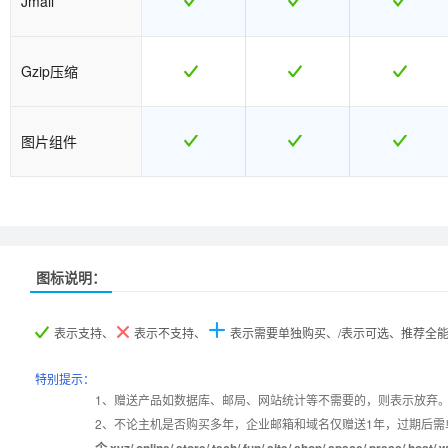
Jmail
Gzip压缩
图片组件
推荐
推荐
图标说明：
产品名称
产品名称
ASP.NET入门型
ASP.NET入门型
ASP.NET I型
ASP.NET I型
ASP.NET商用
ASP.NET商用
表示支持、
表示不支持、
表示需要单独购买、/表示可选、推荐全
产品编号
产品编号
a001
a001
b019
b019
b020
b020
特别提示：
1、赠送产品如数据库、邮局、网站统计等不需要的，则表示放弃
2、不论主机是否购买多年，企业邮箱和域名仅赠送1年，过期后需
设置首页
数据定期备份
个.xyz/.online/.store/.tech/.fun/.site/.shop/.space/.pre