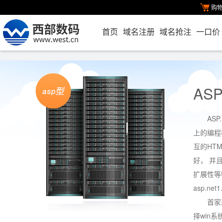
购
首页
域名注册
域名抢注
一口价
AS
ASP
上的编程
互的HT
好， 并
扩展性等特
asp.net1
首家
择win系统