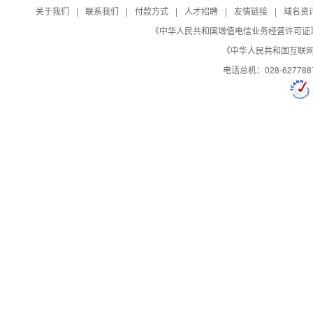
关于我们
|
联系我们
|
付款方式
|
人才招聘
|
友情链接
|
域名资
日志自助下载
《中华人民共和国增值电信业务经营许可证》编号：B
《中华人民共和国互联网域
控制面板演示
演示
演示
演示
电话总机：028-627788