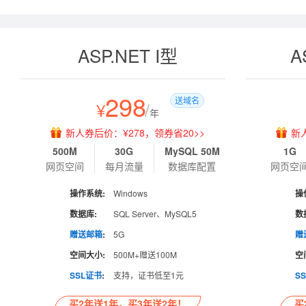
ASP.NET I型
A
298
送域名
¥
/
年
新人券后价：¥278，领券省20>>
新
500M
30G
MySQL 50M
1G
网页空间
每月流量
数据库配置
网页空
操作系统:
Windows
操
数据库:
SQL Server、MySQL5
数
赠送邮箱
:
5G
赠
空间大小:
500M+赠送100M
空
SSL证书
:
支持，证书低至1元
S
买2年送1年，买3年送2年！
买