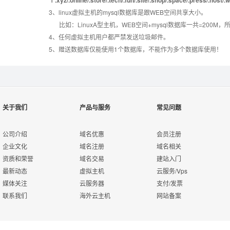
3、linux虚拟主机的mysql数据库是跟WEB空间共享大小。
错误页面定义
数据自助恢复
比如：LinuxA型主机，WEB空间+mysql数据库一共=2
4、任何虚拟主机用户都严禁发送垃圾邮件。
5、赠送数据库仅能使用1个数据库，不能作为多个数据库使用！
rar在线压缩
10重安全保障
免费预装软件
万兆防火墙系统
关于我们
产品与服务
常见问题
Urlrewrite
400服务电话
公司介绍
域名优惠
会员注册
企业文化
域名注册
域名相关
资质和荣誉
域名交易
建站入门
7*24小时在线有问
流量分析
最新动态
虚拟主机
云服务/Vps
必答
媒体关注
云服务器
支付/发票
联系我们
海外云主机
网站备案
7*24小时电话技术
访问统计
支持